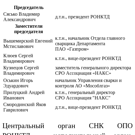
Председатель
Сясько Владимир
д.т.н., президент РОНКТД
Александрович
Заместители
председателя
к.т.н., начальник Отдела главного
Вышемирский Евгений
сварщика Департамента
Мстиславович
ПАО «Газпром»
Клюев Сергей
к.т.н., вице-президент РОНКТД
Владимирович
Кузнецов Сергей
заместитель генерального директора
Владимирович
СРО Ассоциация «НАКС»
Оськин Игорь
начальник Управления сварки и
Эдуардович
контроля АО «Мособлгаз»
Прилуцкий Андрей
к.т.н., генеральный директор
Иванович
СРО Ассоциация "НАКС"
Смородинский Яков
д.т.н., вице-президент РОНКТД
Гаврилович
Центральный орган СНК ОПО