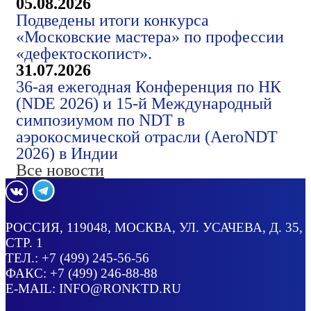
05.08.2026
Подведены итоги конкурса
«Московские мастера» по профессии
«дефектоскопист».
31.07.2026
36-ая ежегодная Конференция по НК
(NDE 2026) и 15-й Международный
симпозиумом по NDT в
аэрокосмической отрасли (AeroNDT
2026) в Индии
Все новости
РОССИЯ
, 119048, МОСКВА,
УЛ. УСАЧЕВА, Д. 35,
СТР. 1
ТЕЛ.:
+7 (499) 245-56-56
ФАКС: +7 (499) 246-88-88
E-MAIL:
INFO@RONKTD.RU