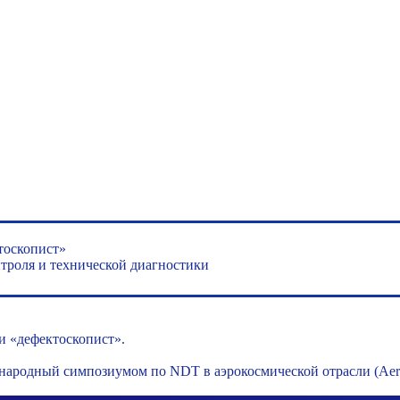
тоскопист»
роля и технической диагностики
и «дефектоскопист».
ународный симпозиумом по NDT в аэрокосмической отрасли (Ae