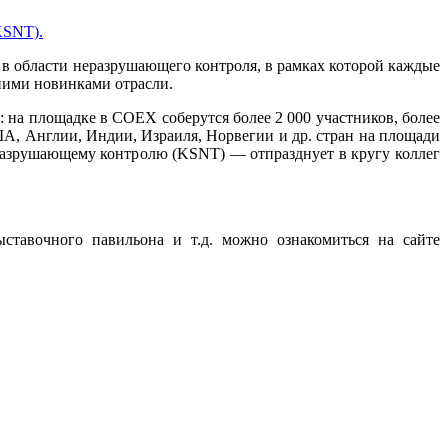
(KSNT).
в области неразрушающего контроля, в рамках которой каждые
ними новинками отрасли.
на площадке в COEX соберутся более 2 000 участников, более
А, Англии, Индии, Израиля, Норвегии и др. стран на площади
еразрушающему контролю (KSNT) — отпразднует в кругу коллег
ставочного павильона и т.д. можно ознакомиться на сайте