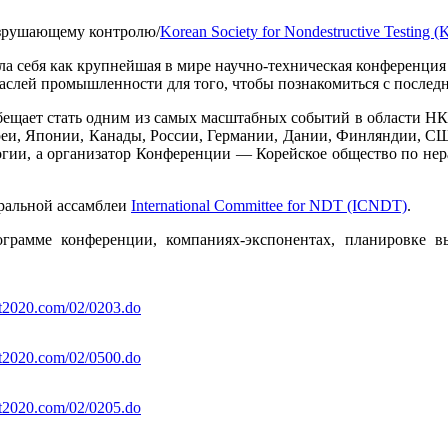
азрушающему контролю/
Korean Society for Nondestructive Testing 
 себя как крупнейшая в мире научно-техническая конференция 
аслей промышленности для того, чтобы познакомиться с послед
щает стать одним из самых масштабных событий в области НК: 
еи, Японии, Канады, России, Германии, Дании, Финляндии, СШ
ологии, а организатор Конференции — Корейское общество по н
ральной ассамблеи
International Committee for NDT (ICNDT)
.
грамме конференции, компаниях-экспонентах, планировке вы
dt2020.com/02/0203.do
dt2020.com/02/0500.do
dt2020.com/02/0205.do