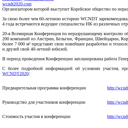
wcndt2020.com
Организатором которой выступит Корейское общество по нер
За свою более чем 60-летнюю историю WCNDT зарекомендовала
4 года встречаются ведущие специалисты НК из различных отр
20-я Всемирная Конференция по неразрушающему контролю обе
200 компаний из Австрии, Бельгии, Франции, Швейцарии, Кор
более 7 000 м² представят свои новейшие разработки и техн
и друзей свой 40-летний юбилей.
В период проведения Конференции запланирована работа Гене
С более подробной информацией об условиях участия, про
WCNDT2020
:
Предварительная программа конференции
http://wcn
Руководство для участников конференции
http://wcn
Стоимость участия в конференции
http://wcn