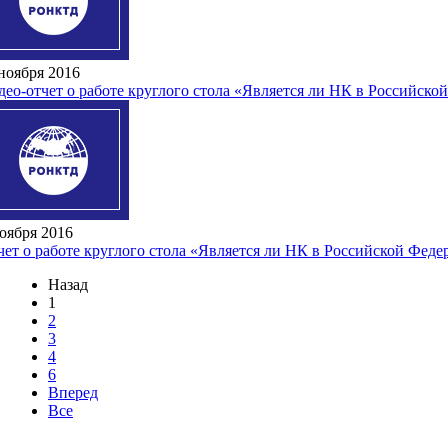
ноября 2016
део-отчет о работе круглого стола «Является ли НК в Российс
оября 2016
чет о работе круглого стола «Является ли НК в Российской Фе
Назад
1
2
3
4
6
Вперед
Все