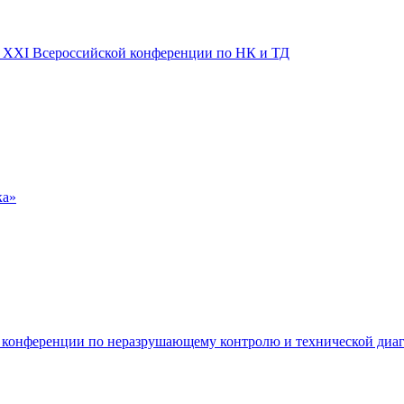
 XXI Всероссийской конференции по НК и ТД
ка»
 конференции по неразрушающему контролю и технической диаг