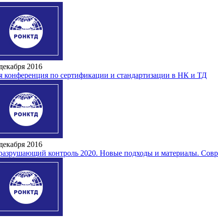
декабря 2016
ая конференция по сертификации и стандартизации в НК и ТД
декабря 2016
разрушающий контроль 2020. Новые подходы и материалы. Совр