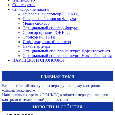
Ru
En
Партнерство
Спонсорство
Спонсорские пакеты
Генеральный спонсор РОНКТД
Генеральный спонсор Форума
Медиа спонсор
Официальный спонсор Форума
Спонсор премии РОНКТД
Спонсор РОНКТД
Информационный спонсор
Пакет партнера
Официальный спонсор конкурса Дефектоскопист
Официальный спонсор конкурса Новая Генерация
ПАРТНЁРЫ И СПОНСОРЫ
главная тема
Всероссийский конкурс по неразрушающему контролю
«Дефектоскопист»
Национальная премия РОНКТД в области неразрушающего
контроля и технической диагностики
новости и события