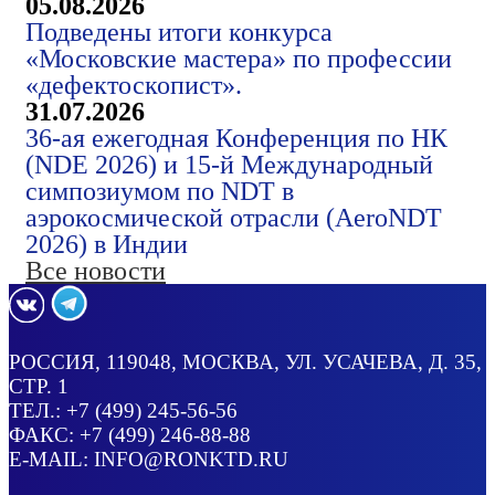
05.08.2026
Подведены итоги конкурса
«Московские мастера» по профессии
«дефектоскопист».
31.07.2026
36-ая ежегодная Конференция по НК
(NDE 2026) и 15-й Международный
симпозиумом по NDT в
аэрокосмической отрасли (AeroNDT
2026) в Индии
Все новости
РОССИЯ
, 119048, МОСКВА,
УЛ. УСАЧЕВА, Д. 35,
СТР. 1
ТЕЛ.:
+7 (499) 245-56-56
ФАКС: +7 (499) 246-88-88
E-MAIL:
INFO@RONKTD.RU