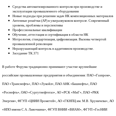
Средства автоматизированного контроля при производстве и
эксплуатации промышленного оборудования
Новые подходы при решении задач НК композиционных материалов
Антенные решётки (АР) в уль
тразвуковом контроле. Современный
уровень, проблемы и перспективы
Профессиональные квалификации
Обучение, аттестация и сертификация в области НК
Метрология, стандартизация, цифровизация. Вызовы четвертой
промышленной революции
Неразрушающий контроль в аддитивном производстве.
Заседание ТК.371
В работе Форума традиционно принимают участие крупнейшие
российские промышленные предприятия и объединения: ПАО «Газпром»,
ПАО «Транснефть», ПАО «Лукойл», ПАО АНК «Башнефть», ПАО
«Роснефть», ОАО «Сургутнефтегаз», АО «РСК «МиГ», ПАО «РКК
Энергия», ФГУП «ЦНИИ Прометей», АО «ГКНПЦ им. М.В. Хруничева», АО
«НПО имени С.А. Лавочкина», ФГУП ВНИИ «ВИАМ», ФГУП «ГосНИИ