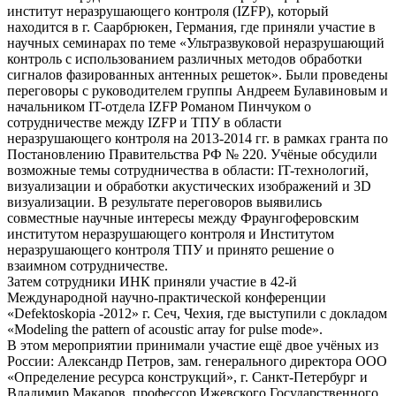
институт неразрушающего контроля (IZFP), который
находится в г. Саарбрюкен, Германия, где приняли участие в
научных семинарах по теме «Ультразвуковой неразрушающий
контроль с использованием различных методов обработки
сигналов фазированных антенных решеток». Были проведены
переговоры с руководителем группы Андреем Булавиновым и
начальником IT-отдела IZFP Романом Пинчуком о
сотрудничестве между IZFP и ТПУ в области
неразрушающего контроля на 2013-2014 гг. в рамках гранта по
Постановлению Правительства РФ № 220. Учёные обсудили
возможные темы сотрудничества в области: IT-технологий,
визуализации и обработки акустических изображений и 3D
визуализации. В результате переговоров выявились
совместные научные интересы между Фраунгоферовским
институтом неразрушающего контроля и Институтом
неразрушающего контроля ТПУ и принято решение о
взаимном сотрудничестве.
Затем сотрудники ИНК приняли участие в 42-й
Международной научно-практической конференции
«Defektoskopia -2012» г. Сеч, Чехия, где выступили с докладом
«Мodeling the pattern of acoustic array for pulse mode».
В этом мероприятии принимали участие ещё двое учёных из
России: Александр Петров, зам. генерального директора ООО
«Определение ресурса конструкций», г. Санкт-Петербург и
Владимир Макаров, профессор Ижевского Государственного