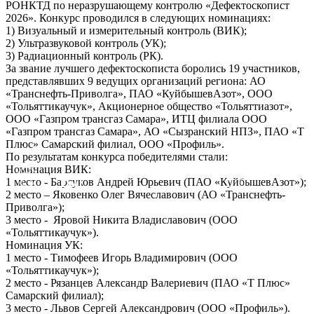
РОНКТД по неразрушающему контролю «Дефектоскопист
2026». Конкурс проводился в следующих номинациях:
1) Визуальный и измерительный контроль (ВИК);
2) Ультразвуковой контроль (УК);
3) Радиационный контроль (РК).
За звание лучшего дефектоскописта боролись 19 участников,
представлявших 9 ведущих организаций региона: АО
«Транснефть-Приволга», ПАО «КуйбышевАзот», ООО
«Тольяттикаучук», Акционерное общество «Тольяттиазот»,
ООО «Газпром трансгаз Самара», ИТЦ филиала ООО
«Газпром трансгаз Самара», АО «Сызранский НПЗ», ПАО «Т
Плюс» Самарский филиал, ООО «Профиль».
По результатам конкурса победителями стали:
Номинация ВИК:
Ru
En
1 место - Барсуков Андрей Юрьевич (ПАО «КуйбышевАзот»);
2 место – Яковенко Олег Вячеславович (АО «Транснефть-
Приволга»);
3 место - Яровой Никита Владиславович (ООО
«Тольяттикаучук»).
Номинация УК:
1 место - Тимофеев Игорь Владимирович (ООО
«Тольяттикаучук»);
2 место - Рязанцев Александр Валериевич (ПАО «Т Плюс»
Самарский филиал);
3 место - Львов Сергей Александрович (ООО «Профиль»).