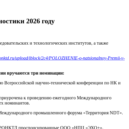
остики 2026 году
едовательских и технологических институтов, а также
ronktd.ru/upload/iblock/2c4/POLOZHENIE-o-natsionalnoy-Premii-v-
ми
и
вручаются
три
номинации:
нию Всероссийской научно-технической конференции по НК и
я приурочена к проведению ежегодного Международного
ех номинантов.
го Международного промышленного форума «Территория NDT».
я от РОНКТД проспонсированные ООО «НПЦ «ЭХО+».