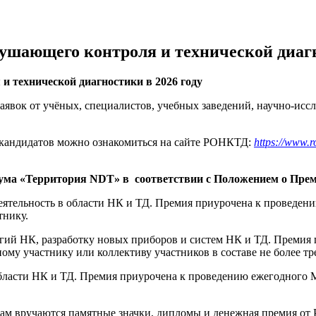
ушающего контроля и технической диагн
и технической диагностики в 202
6
году
явок от учёных, специалистов, учебных заведений, научно-иссл
 кандидатов можно ознакомиться на сайте РОНКТД:
https://www.
ума «Территория NDT»
в
соответствии
с Положением о
Пре
деятельность в области НК и ТД. Премия приурочена к проведе
тнику.
логий НК, разработку новых приборов и систем НК и ТД. Преми
у участнику или коллективу участников в составе не более тр
в области НК и ТД. Премия приурочена к проведению ежегодно
атам вручаются памятные значки, дипломы и денежная преми