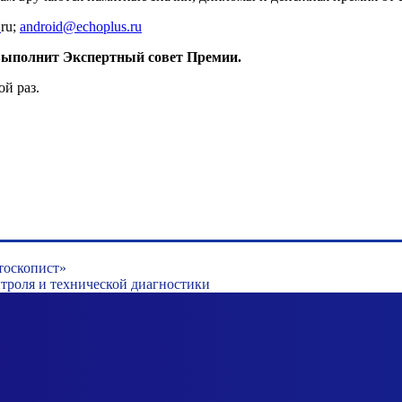
.
ru;
android@echoplus.ru
у выполнит Экспертный совет Премии.
ой раз.
тоскопист»
роля и технической диагностики