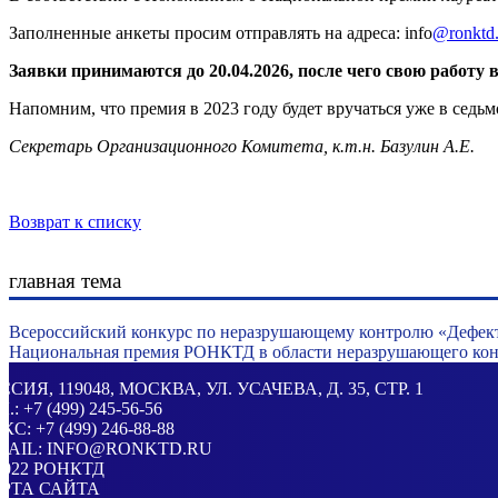
Заполненные анкеты просим отправлять на адреса: info
@ronktd
Заявки принимаются до
20
.
0
4
.202
6
, после чего свою работ
Напомним, что премия в 2023 году будет вручаться уже в седьм
Секретарь Организационного Комитета, к.т.н. Базулин А.Е.
Возврат к списку
главная тема
Всероссийский конкурс по неразрушающему контролю «Дефек
Национальная премия РОНКТД в области неразрушающего конт
ССИЯ
, 119048, МОСКВА,
УЛ. УСАЧЕВА, Д. 35, СТР. 1
Л.:
+7 (499) 245-56-56
КС: +7 (499) 246-88-88
MAIL:
INFO@RONKTD.RU
2022
РОНКТД
РТА САЙТА