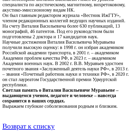
специалиста по акустическому, магнитному, вихретоковому,
акустико-эмиссионному видам НК.
Он был главным редактором журнала «Вестник ИжГТУ»,
членом редакционных коллегий ведущих научных изданий.
На счету Виталия Васильевича более 630 публикаций, 13
монографий, 46 патентов. Под его руководством были
подготовлены 2 доктора и 17 кандидатов наук.
Научные достижения Виталия Васильевича Муравьева
получили высокую оценку: в 1998 г. он избран академиком
Российской академии транспорта, в 2001 г. – академиком
Академии проблем качества РФ, в 2023 г. – академиком
Академии военных наук. В 2002 г. В.В. Муравьев удостоен
почетного звания «Заслуженный деятель науки РФ», в 2013 г.
– звания «Почетный работник науки и техники РФ», в 2020 г.
он стал лауреатом Государственной премии Удмуртской
республики.
Светлая память о Виталии Васильевиче Муравьеве –
выдающемся ученом, педагоге и человеке – навсегда
сохранится в наших сердцах.
Выражаем глубокие соболезнования родным и близким.
Возврат к списку