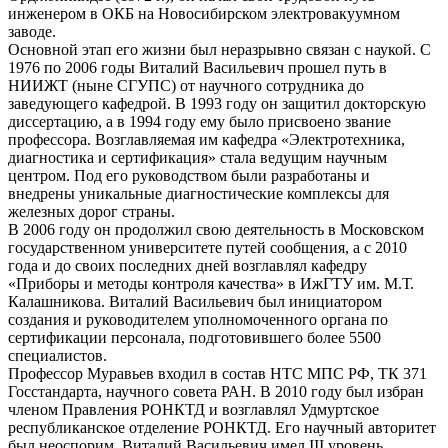
инженером в ОКБ на Новосибирском электровакуумном
заводе.
Основной этап его жизни был неразрывно связан с наукой. С
1976 по 2006 годы Виталий Васильевич прошел путь в
НИИЖТ (ныне СГУПС) от научного сотрудника до
заведующего кафедрой. В 1993 году он защитил докторскую
диссертацию, а в 1994 году ему было присвоено звание
профессора. Возглавляемая им кафедра «Электротехника,
диагностика и сертификация» стала ведущим научным
центром. Под его руководством были разработаны и
внедрены уникальные диагностические комплексы для
железных дорог страны.
В 2006 году он продолжил свою деятельность в Московском
государственном университете путей сообщения, а с 2010
года и до своих последних дней возглавлял кафедру
«Приборы и методы контроля качества» в ИжГТУ им. М.Т.
Калашникова. Виталий Васильевич был инициатором
создания и руководителем уполномоченного органа по
сертификации персонала, подготовившего более 5500
специалистов.
Профессор Муравьев входил в состав НТС МПС РФ, ТК 371
Госстандарта, научного совета РАН. В 2010 году был избран
членом Правления РОНКТД и возглавлял Удмуртское
республиканское отделение РОНКТД. Его научный авторитет
был неоспорим. Виталий Васильевич имел III уровень