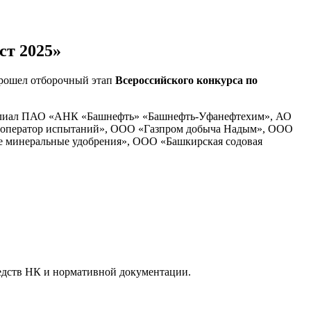
ст 2025»
прошел отборочный этап
Всероссийского конкурса по
Филиал ПАО «АНК «Башнефть» «Башнефть-Уфанефтехим», АО
ператор испытаний», ООО «Газпром добыча Надым», ООО
минеральные удобрения», ООО «Башкирская содовая
едств НК и нормативной документации.