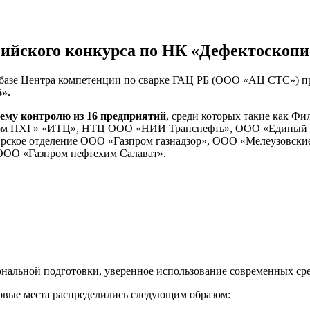
ийского конкурса по НК «Дефектоскопи
на базе Центра компетенции по сварке ГАЦ РБ (ООО «АЦ СТС») 
».
ему контролю из 16 предприятий
, среди которых такие как 
ом ПХГ» «ИТЦ», НТЦ ООО «НИИ Транснефть», ООО «Единый о
ое отделение ООО «Газпром газнадзор», ООО «Мелеузовские 
О «Газпром нефтехим Салават».
нальной подготовки, уверенное использование современных ср
овые места распределились следующим образом: