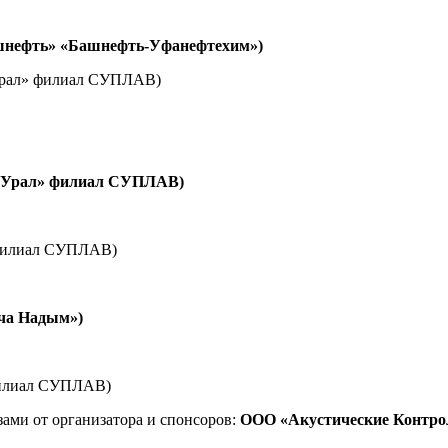
шнефть» «Башнефть-Уфанефтехим»)
 Урал» филиал СУПЛАВ)
ООО «ГСП-2»)
 Урал» филиал СУПЛАВ)
 филиал СУПЛАВ)
ча Надым»)
филиал СУПЛАВ)
ами от организатора и спонсоров:
ООО «Акустические Контро