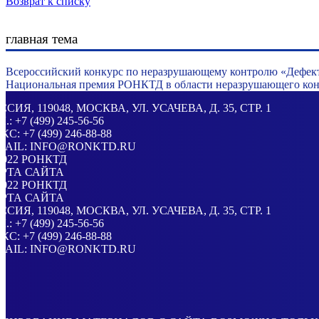
Возврат к списку
главная тема
Всероссийский конкурс по неразрушающему контролю «Дефек
Национальная премия РОНКТД в области неразрушающего конт
ССИЯ
, 119048, МОСКВА,
УЛ. УСАЧЕВА, Д. 35, СТР. 1
Л.:
+7 (499) 245-56-56
КС: +7 (499) 246-88-88
MAIL:
INFO@RONKTD.RU
2022
РОНКТД
РТА САЙТА
2022
РОНКТД
РТА САЙТА
ССИЯ
, 119048, МОСКВА,
УЛ. УСАЧЕВА, Д. 35, СТР. 1
Л.:
+7 (499) 245-56-56
КС: +7 (499) 246-88-88
MAIL:
INFO@RONKTD.RU