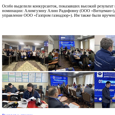
Особо выделили конкурсанток, показавших высокий результат 
номинации: Алимгузину Алию Радифовну (ООО «Витцеман»), 
управление ООО «Газпром газнадзор»). Им также были вруче