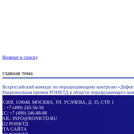
Возврат к списку
главная тема
Всероссийский конкурс по неразрушающему контролю «Дефек
Национальная премия РОНКТД в области неразрушающего конт
ССИЯ
, 119048, МОСКВА,
УЛ. УСАЧЕВА, Д. 35, СТР. 1
Л.:
+7 (499) 245-56-56
КС: +7 (499) 246-88-88
MAIL:
INFO@RONKTD.RU
2022
РОНКТД
РТА САЙТА