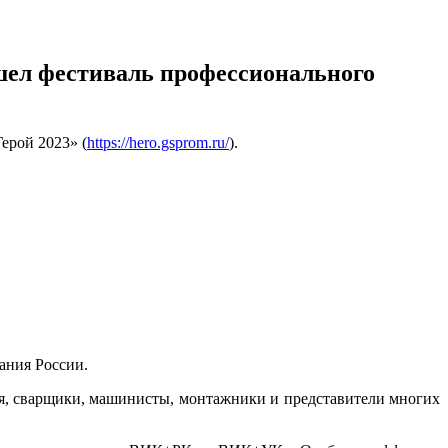
шел фестиваль профессионального
ерой 2023» (
https://hero.gsprom.ru/
).
ания России.
я, сварщики, машинисты, монтажники и представители многих