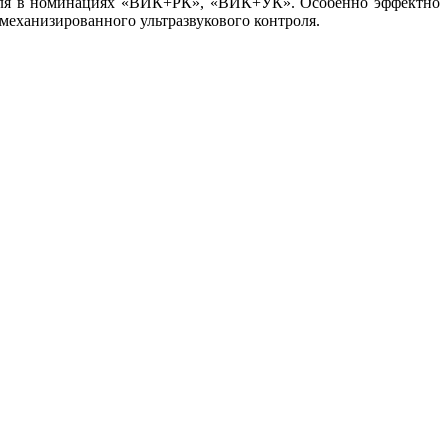
троля в номинациях «ВИК+РК», «ВИК+УК». Особенно эффектно
механизированного ультразвукового контроля.