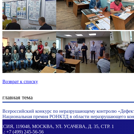
Возврат к списку
главная тема
Всероссийский конкурс по неразрушающему контролю «Дефек
Национальная премия РОНКТД в области неразрушающего конт
ССИЯ
, 119048, МОСКВА,
УЛ. УСАЧЕВА, Д. 35, СТР. 1
Л.:
+7 (499) 245-56-56