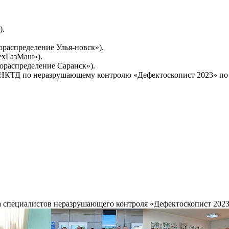
).
распределение Улья-новск»).
ехГазМаш»).
ораспределение Саранск»).
НКТД по неразрушающему контролю «Дефектоскопист 2023» по г
а специалистов неразрушающего контроля «Дефектоскопист 202