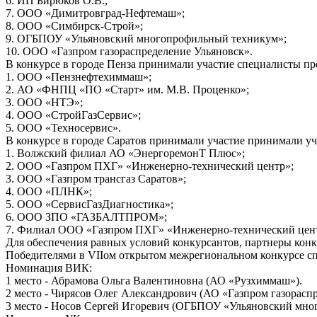
6. ИП Бирюков О.В.;
7. ООО «Димитровград-Нефтемаш»;
8. ООО «Симбирск-Строй»;
9. ОГБПОУ «Ульяновский многопрофильный техникум»;
10. ООО «Газпром газораспределение Ульяновск».
В конкурсе в городе Пенза принимали участие специалисты пр
1. ООО «Пензнефтехиммаш»;
2. АО «ФНПЦ «ПО «Старт» им. М.В. Проценко»;
3. ООО «НТЭ»;
4. ООО «СтройГазСервис»;
5. ООО «Техносервис».
В конкурсе в городе Саратов принимали участие принимали уч
1. Волжский филиал АО «ЭнергоремонТ Плюс»;
2. ООО «Газпром ПХГ» «Инженерно-технический центр»;
3. ООО «Газпром трансгаз Саратов»;
4. ООО «ПЛНК»;
5. ООО «СервисГазДиагностика»;
6. ООО ЗПО «ГАЗБАЛТПРОМ»;
7. Филиал ООО «Газпром ПХГ» «Инженерно-технический цен
Для обеспечения равных условий конкурсантов, партнеры конк
Победителями в VIIом открытом межрегиональном конкурсе сп
Номинация ВИК:
1 место - Абрамова Ольга Валентиновна (АО «Рузхиммаш»).
2 место - Чирясов Олег Александрович (АО «Газпром газорасп
3 место - Носов Сергей Игоревич (ОГБПОУ «Ульяновский мно