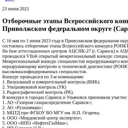
23 июня 2023
Отборочные этапы Всероссийского ко
Приволжском федеральном округе (Сара
С 16 мая по 1 июня 2023 года в Приволжском федеральном окру
состоялись отборочные этапы Всероссийского конкурса РОНК
На базе аттестационных центров АЦСНК-27 (г. Саранск) и АЦСН
проводился VIIой открытый межрегиональный конкурс специа
Межрегиональный конкурс специалистов неразрушающего контр
неразрушающему контролю и технической диагностике (РОНКТ
высококвалифицированных специалистов.
Конкурс проводился по 3-м номинациям:
1. Визуальный и измерительный контроль (ВИК).
2. Ультразвуковой контроль (УК)
3. Радиографический контроль (РК).
В конкурсе в городах Саранск и Ульяновск принимали участие
1. АО «Газпром газораспределение Саранск»;
2. АО «Рузхиммаш»;
3. МЦТД при ФГБОУ ВО МГУ им. Н.П. Огарева;
4. ООО «Мордовский центр экспертиз»;
5. ООО «НПО «НефтехГазМаш»;