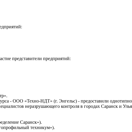
едприятий:
астие представители предприятий:
тр».
урса - ООО «Техно-НДТ» (г. Энгельс) - предоставили однотипно
ециалистов неразрушающего контроля в городах Саранск и Улья
ределение Саранск»).
гопрофильный техникум»).