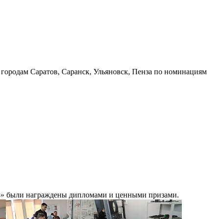
ородам Саратов, Саранск, Ульяновск, Пенза по номинациям
3» были награждены дипломами и ценными призами.