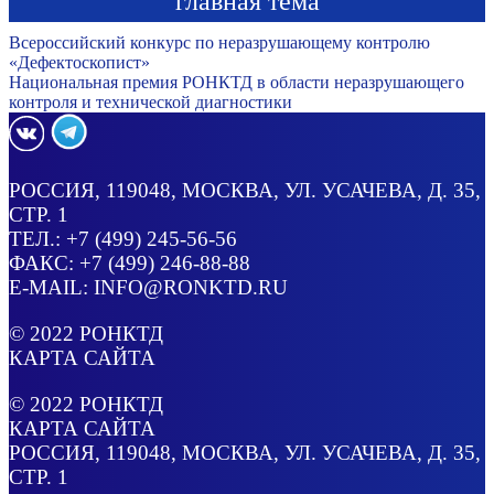
главная тема
Всероссийский конкурс по неразрушающему контролю
«Дефектоскопист»
Национальная премия РОНКТД в области неразрушающего
контроля и технической диагностики
РОССИЯ
, 119048, МОСКВА,
УЛ. УСАЧЕВА, Д. 35,
СТР. 1
ТЕЛ.:
+7 (499) 245-56-56
ФАКС: +7 (499) 246-88-88
E-MAIL:
INFO@RONKTD.RU
© 2022
РОНКТД
КАРТА САЙТА
© 2022
РОНКТД
КАРТА САЙТА
РОССИЯ
, 119048, МОСКВА,
УЛ. УСАЧЕВА, Д. 35,
СТР. 1