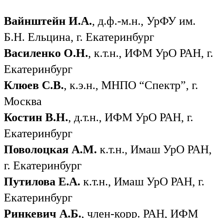
Вайнштейн И.А.
, д.ф.-м.н., УрФУ им.
Б.Н. Ельцина, г. Екатеринбург
Василенко О.Н.
, к.т.н., ИФМ УрО РАН, г.
Екатеринбург
Клюев С.В.
, к.э.н., МНПО “Спектр”, г.
Москва
Костин В.Н.
, д.т.н., ИФМ УрО РАН, г.
Екатеринбург
Поволоцкая А.М.
к.т.н., Имаш УрО РАН,
г. Екатеринбург
Путилова Е.А.
к.т.н., Имаш УрО РАН, г.
Екатеринбург
Ринкевич А.Б.
, член-корр. РАН, ИФМ