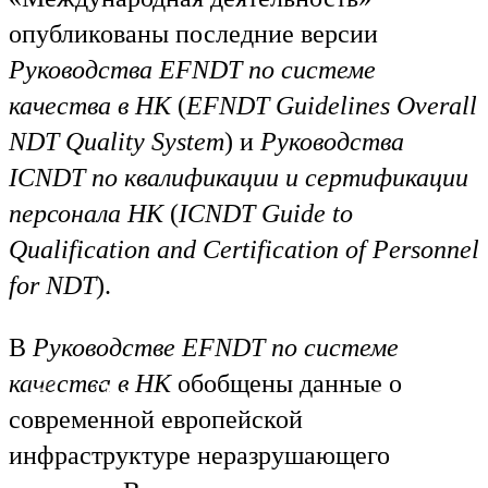
опубликованы последние версии
Руководства EFNDT по системе
качества в НК
(
EFNDT Guidelines Overall
NDT Quality System
) и
Руководства
ICNDT по квалификации и сертификации
персонала НК
(
ICNDT Guide to
Qualification and Certification of Personnel
for NDT
).
В
Руководстве EFNDT по системе
качества в НК
обобщены данные о
Ru
En
современной европейской
инфраструктуре неразрушающего