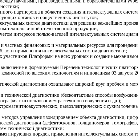
и между научными, производственными и образовательными учр
гностики;
нного партнерства в области создания интеллектуальных систем
ирующих органов и общественных институтов;
лектуальных систем диагностики для решения важнейших произ
окотехнологичной отечественной продукции;
четом интересов пользо-вателей интеллектуальных систем диаг
и частных финансовых и материальных ресурсов для проведения
области применения интеллектуальных систем диагностики;
ых участников Платформы на всех уровнях и создание механизмо
 включение в формируемый Перечень технологических платформ
омиссией по высоким технологиям и инновациям 03 августа 201
огической диагностики охватывают широкий круг проблем и мето
 и технической диагностики (бесконтактные способы возбужден
ография с использованием рассеянного излучения и др.);
ектромагнитноакустических, пьезоэлектрических с сухим точечн
методов управления зондированием объекта диагностики, цифро
ческой диагностики (дефектоскопов, толщиномеров, томографов, 
тем технической диагностики;
гламентирующих порядок применения интеллектуальных систем т