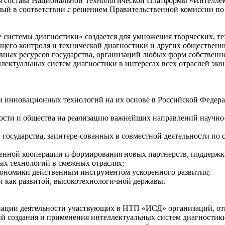
я состава Национальной Технологической Платформы «Интеллект
й в соответствии с решением Правительственной комиссии по 
системы диагностики» создается для умножения творческих, т
его контроля и технической диагностики и других общественны
ных ресурсов государства, организаций любых форм собственно
лектуальных систем диагностики в интересах всех отраслей эко
и инновационных технологий на их основе в Российской Федера
ости и общества на реализацию важнейших направлений научно-
и государства, заинтере-сованных в совместной деятельности п
енной кооперации и формирования новых партнерств, поддержк
ых технологий в смежных отраслях;
экономики действенным инструментом ускоренного развития;
и как развитой, высокотехнологичной державы.
нации деятельности участвующих в НТП «ИСД» организаций, от
ий создания и применения интеллектуальных систем диагностик