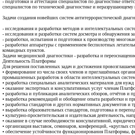
- подготовки и аттестации специалистов по диагностике ответ
специалистов по технической диагностике и неразрушающему 
Задачи создания новейших систем антитеррористической диагн
- исследования и разработки методов и интеллектуальных сис
- исследования и разработки систем досмотра и обнаружения з
- разработки, испытания и подготовки к производству много
- разработки аппаратуры с применением беспилотных летатель
командных пунктов.
Задачи медицинской диагностики - разработка и переоснащени
Деятельность Платформы
Для решения поставленных задач и достижения провозглашаемы
• формирование из числа своих членов и приглашённых органи
промышленных разработок в области интеллектуальных систем
• разработка специальных аналитических материалов для нужд
• оказание экспертных и консультативных услуг членам Плат
• разработка и публикация аналитических обзоров, отчётов и
• выработка рекомендаций и обобщение опыта разработки и п
• разработка стандартов и других нормативных документов и 
• выработка образовательных стандартов, подготовка и перепод
• культурно-просветительская и издательская деятельность, н
• оказание в случае необходимости консультативной, юридич
• организация выставок, семинаров, конференций, «круглых ст
• обеспечение устойчивости функционирования Платформы, фи