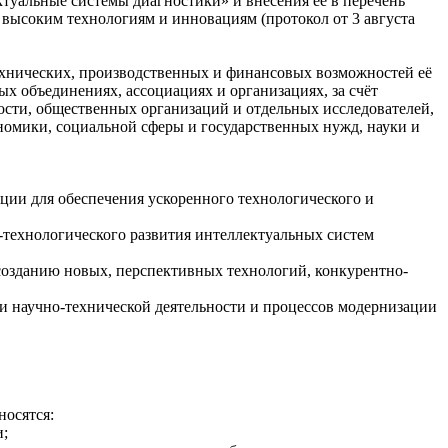
уальные системы диагностики» и внесения её в перечень
высоким технологиям и инновациям (протокол от 3 августа
ехнических, производственных и финансовых возможностей её
х объединениях, ассоциациях и организациях, за счёт
сти, общественных организаций и отдельных исследователей,
номики, социальной сферы и государственных нужд, науки и
ции для обеспечения ускоренного технологического и
технологического развития интеллектуальных систем
о созданию новых, перспективных технологий, конкурентно-
и научно-технической деятельности и процессов модернизации
носятся:
и;