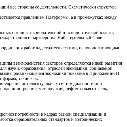
щий все стороны её деятельности. Схематически структура
ествляется правлением Платформы, а в промежутках между
льных органов законодательной и исполнительной власти,
государственного партнерства. Наблюдательный Совет
оординация работ над стратегическими, основополагающими,
нципы взаимодействия секторов определяются идеей развития
для науки, образования, отраслей экономики, социальной
 вызовы развивающейся экономики показана в Приложении П.
тформы, такие как:
 внедрения интеллектуальных систем диагностики и
е машиностроение, металлургия, нефтегазовая отрасль,
прогноз потребности в кадрах разной специализации и
работка образовательных стандартов и методических