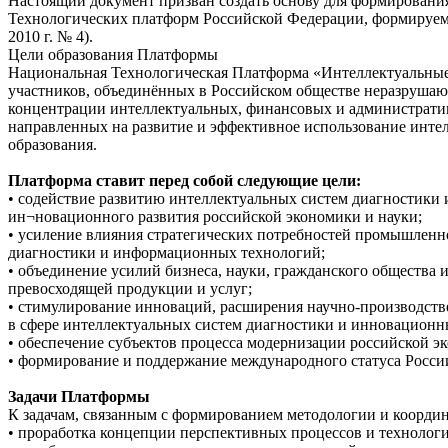
Настоящий документ призван создать основу для формировани
Технологических платформ Российской Федерации, формируемы
2010 г. № 4).
Цели образования Платформы
Национальная Технологическая Платформа «Интеллектуальные 
участников, объединённых в Российском обществе неразрушающ
концентрации интеллектуальных, финансовых и административ
направленных на развитие и эффективное использование интел
образования.
Платформа ставит перед собой следующие цели:
• содействие развитию интеллектуальных систем диагностики 
ин¬новационного развития российской экономики и науки;
• усиление влияния стратегических потребностей промышленн
диагностики и информационных технологий;
• объединение усилий бизнеса, науки, гражданского общества 
превосходящей продукции и услуг;
• стимулирование инноваций, расширения научно-производств
в сфере интеллектуальных систем диагностики и инновационн
• обеспечение субъектов процесса модернизации российской 
• формирование и поддержание международного статуса Росси
Задачи Платформы
К задачам, связанным с формированием методологии и коорди
• проработка концепции перспективных процессов и технолог