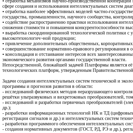
• отработка механизмов научно-производственной коопераци
сфере создания и использования интеллектуальных систем диа
• отработка наиболее эффективных моделей частно-государстве
государства, промышленности, научного сообщества, контрол
• содействие распространению практики использования интел
снижения стоимости и повышения конкурентоспособности выс
• выработка скоординированной технологической политики с у
высокотехнологич¬ной продукции;
• привлечение дополнительных общественных, корпоративных 
• совершенствование нормативно-правового регулирования в 
• консолидация и отстаивание интересов всех заинтересованн
экономического развития органами государственной власти.
Непосредственной, ближайшей задачей Платформы является её
технологических платформ, утвержденным Правительственной к
Задачи создания интеллектуальных систем технической и экол
программы и прогнозов развития в области:
- исследований физических методов неразрушающего контроля
решётки ультразвуковых и вихретоковых преобразователей, том
- исследований и разработки первичных преобразователей (эл
др.);
- разработки информационных технологий НК и ТД (цифровых 
регистрации сигналов и др.) и интеллектуальных систем техни
- разработки программного обеспечения интеллектуальных сис
- создания нормативных документов (ГОСТ, РД, РЭ и др.), ре