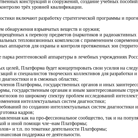
ственных конструкций и сооружений, создание учебных пособий,
контролю трёх уровней квалификации.
остики включают разработку стратегической программы и прогно
тем обнаружения взрывчатых веществ и оружия;
апрещённых к перевозу предметов (наркотиков и радиоактивных в
канальных тепловизионных комплексов с применением современн
ных аппаратов для охраны и контроля протяженных зон (террито
е парка рентгеновской аппаратуры в лечебных учреждениях Росс
х целей, Платформа будет концертировать свои усилия на след
заций и специалистов творческих коллективов для разработки и
 диагностики и в смежных областях;
 членов Платформы, государственных органов и иных заинтерес
формы, государственным органам и иным заинтересованным стру
 прогнозов по широкому спектру проблем исследований интеллек
рименения интеллектуальных систем диагностики;
требований по созданию интеллектуальных систем диагностики 
готовка кадров;
аправленная как на про-фессиональное сообщество, так и на поп
еской и иной помощи чле¬нам Платформы;
олов» и т.п. по тематике деятельности Платформы;
нансовая поддержка ее деятельности.