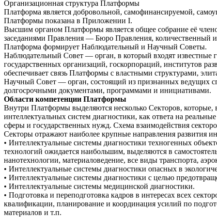
Организационная структура Платформы
Платформа является добровольной, самофинансируемой, самоу
Платформы показана в Приложении I.
Высшим органом Платформы является общее собрание её член
заседаниями Правления — Бюро Правления, количественный и 
Платформа формирует Наблюдательный и Научный Советы.
Наблюдательный Совет — орган, в который входят известные г
государственных организаций, госкорпораций, институтов раз
обеспечивает связь Платформы с властными структурами, эли
Научный Совет — орган, состоящий из признанных ведущих сп
долгосрочными документами, программами и инициативами.
Области компетенции Платформы
Внутри Платформы выделяются несколько Секторов, которые, в
интеллектуальных систем диагностики, как ответа на реальные
сферы и государственных нужд. Схема взаимодействия сектор
Секторы отражают наиболее крупные направления развития ин
• Интеллектуальные системы диагностики техногенных объекто
технологий ожидается наибольшим, выделяются в самостоятель
нанотехнологии, материаловедение, все виды транспорта, аэрок
• Интеллектуальные системы диагностики опасных в экологич
• Интеллектуальные системы диагностики с целью предотвращ
• Интеллектуальные системы медицинской диагностики.
• Подготовка и переподготовка кадров в интересах всех секто
квалификации, планирование и координация усилий по подгото
материалов и т.п.