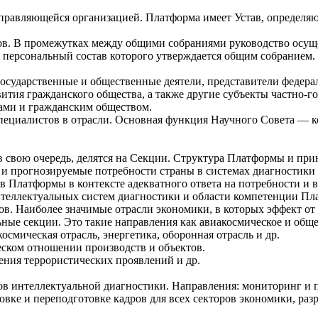
правляющейся организацией. Платформа имеет Устав, определяю
ов. В промежутках между общими собраниями руководство осущ
персональный состав которого утверждается общим собранием.
осударственные и общественные деятели, представители федера
вития гражданского общества, а также другие субъекты частно-
тами и гражданским обществом.
ециалистов в отрасли. Основная функция Научного Совета — к
 свою очередь, делятся на Секции. Структура Платформы и при
 и прогнозируемые потребности страны в системах диагностики 
ов Платформы в контексте адекватного ответа на потребности и
теллектуальных систем диагностики и области компетенции Пла
в. Наиболее значимые отрасли экономики, в которых эффект от
ные секции. Это такие направления как авиакосмическое и обще
осмическая отрасль, энергетика, оборонная отрасль и др.
еском отношении производств и объектов.
ения террористических проявлений и др.
ров интеллектуальной диагностики. Направления: мониторинг и 
вке и переподготовке кадров для всех секторов экономики, раз