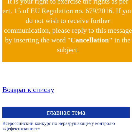
It is your right to exercise the rights as per
art. 15 of EU Regulation no. 679/2016. If yo
do not wish to receive further
communication, please reply to this message
by inserting the word "
Cancellation"
in the
subject
.
Возврат к списку
главная тема
Всероссийский конкурс по неразрушающему контролю
«Дефектоскопист»