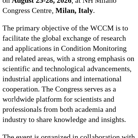
on
August 25-28, 2026
, at NH Milano
Congress Centre,
Milan, Italy
.
The primary objective of the WCCM is to
facilitate the global exchange of research
and applications in Condition Monitoring
and related areas, with a strong emphasis on
scientific and technological advancements,
industrial applications and international
cooperation. The Congress serves as a
worldwide platform for scientists and
Ru
En
professionals from both academia and
industry to share knowledge and insights.
The event is organized in collaboration with